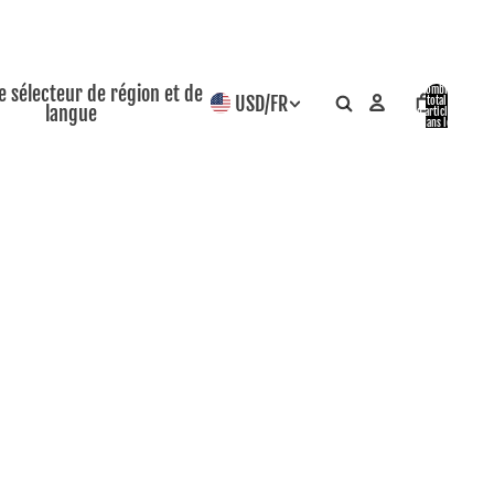
le sélecteur de région et de
Nombre
USD
/
FR
total
langue
d’articles
dans le
panier: 0